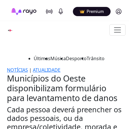
On Air
Podcasts
Log in
Premium
Últimas
Música
Desporto
Trânsito
NOTÍCIAS
|
ATUALIDADE
Municípios do Oeste
disponibilizam formulário
para levantamento de danos
Cada pessoa deverá preencher os
dados pessoais, ou da
empresa/coletividade, morada e