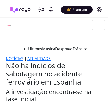
On Air
Podcasts
Log in
Premium
Últimas
Música
Desporto
Trânsito
NOTÍCIAS
|
ATUALIDADE
Não há indícios de
sabotagem no acidente
ferroviário em Espanha
A investigação encontra-se na
fase inicial.