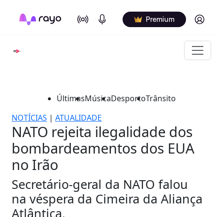
On Air
Podcasts
Log in
Premium
Últimas
Música
Desporto
Trânsito
NOTÍCIAS
|
ATUALIDADE
NATO rejeita ilegalidade dos
bombardeamentos dos EUA
no Irão
Secretário-geral da NATO falou
na véspera da Cimeira da Aliança
Atlântica.