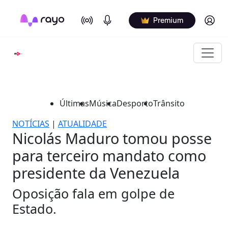
On Air
Podcasts
Log in
Premium
Últimas
Música
Desporto
Trânsito
NOTÍCIAS
|
ATUALIDADE
Nicolás Maduro tomou posse
para terceiro mandato como
presidente da Venezuela
Oposição fala em golpe de
Estado.