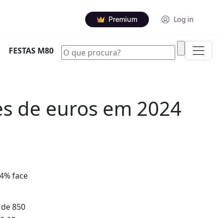
Premium
Log in
|
FESTAS M80
es de euros em 2024
34% face
 de 850