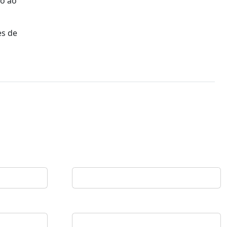
co ao
es de