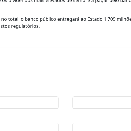
ão os dividendos mais elevados de sempre a pagar pelo ban
no total, o banco público entregará ao Estado 1.709 milhõ
stos regulatórios.