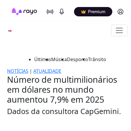
On Air
Podcasts
Log in
Premium
Últimas
Música
Desporto
Trânsito
NOTÍCIAS
|
ATUALIDADE
Número de multimilionários
em dólares no mundo
aumentou 7,9% em 2025
Dados da consultora CapGemini.