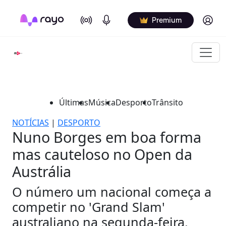
On Air
Podcasts
Log in
Premium
Últimas
Música
Desporto
Trânsito
NOTÍCIAS
|
DESPORTO
Nuno Borges em boa forma
mas cauteloso no Open da
Austrália
O número um nacional começa a
competir no 'Grand Slam'
australiano na segunda-feira.