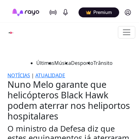
On Air
Podcasts
Log in
Premium
Últimas
Música
Desporto
Trânsito
NOTÍCIAS
|
ATUALIDADE
Nuno Melo garante que
helicópteros Black Hawk
podem aterrar nos heliportos
hospitalares
O ministro da Defesa diz que
estes equipamentos já aterraram