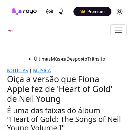
On Air
Podcasts
Log in
Premium
Últimas
Música
Desporto
Trânsito
NOTÍCIAS
|
MÚSICA
Oiça a versão que Fiona
Apple fez de 'Heart of Gold'
de Neil Young
É uma das faixas do álbum
"Heart of Gold: The Songs of Neil
Young Volume I".