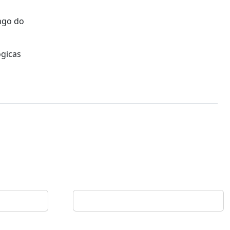
ngo do
ógicas