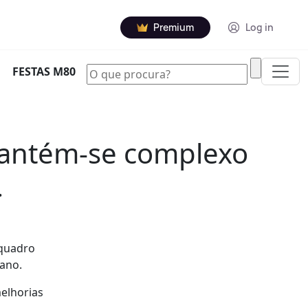
Premium
Log in
|
FESTAS M80
mantém-se complexo
.
 quadro
ano.
melhorias