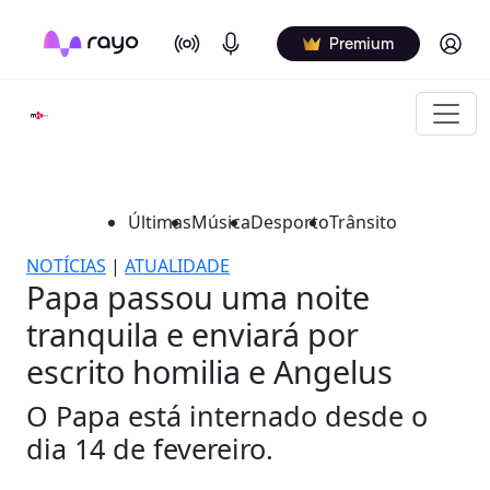
On Air
Podcasts
Log in
Premium
Últimas
Música
Desporto
Trânsito
NOTÍCIAS
|
ATUALIDADE
Papa passou uma noite
tranquila e enviará por
escrito homilia e Angelus
O Papa está internado desde o
dia 14 de fevereiro.