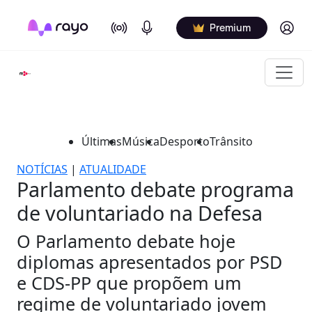
On Air
Podcasts
Log in
Premium
Últimas
Música
Desporto
Trânsito
NOTÍCIAS
|
ATUALIDADE
Parlamento debate programa
de voluntariado na Defesa
O Parlamento debate hoje
diplomas apresentados por PSD
e CDS-PP que propõem um
regime de voluntariado jovem