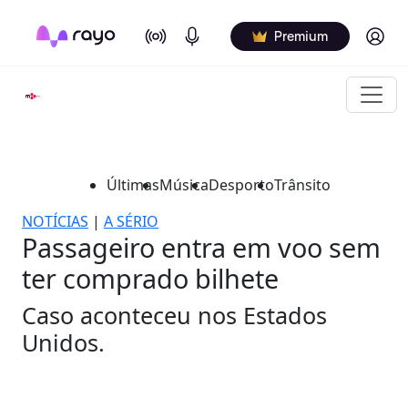
On Air
Podcasts
Log in
Premium
Últimas
Música
Desporto
Trânsito
NOTÍCIAS
|
A SÉRIO
Passageiro entra em voo sem
ter comprado bilhete
Caso aconteceu nos Estados
Unidos.