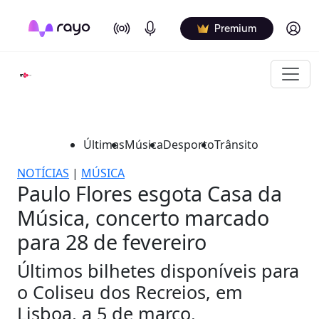
On Air
Podcasts
Log in
Premium
Últimas
Música
Desporto
Trânsito
NOTÍCIAS
|
MÚSICA
Paulo Flores esgota Casa da
Música, concerto marcado
para 28 de fevereiro
Últimos bilhetes disponíveis para
o Coliseu dos Recreios, em
Lisboa, a 5 de março.