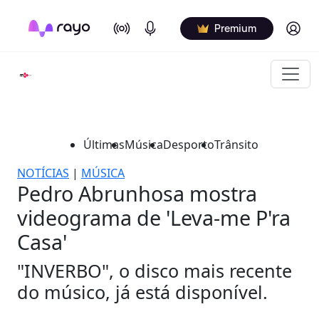
On Air
Podcasts
Log in
Premium
Últimas
Música
Desporto
Trânsito
NOTÍCIAS
|
MÚSICA
Pedro Abrunhosa mostra
videograma de 'Leva-me P'ra
Casa'
"INVERBO", o disco mais recente
do músico, já está disponível.