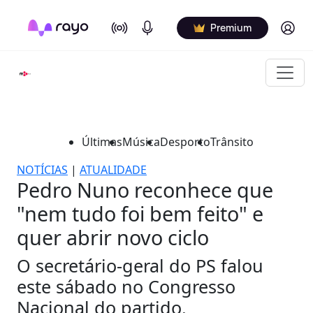
On Air
Podcasts
Log in
Premium
Últimas
Música
Desporto
Trânsito
NOTÍCIAS
|
ATUALIDADE
Pedro Nuno reconhece que
"nem tudo foi bem feito" e
quer abrir novo ciclo
O secretário-geral do PS falou
este sábado no Congresso
Nacional do partido.