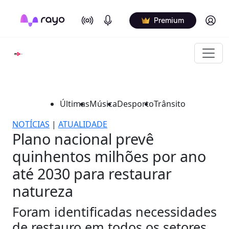
On Air
Podcasts
Log in
Premium
Últimas
Música
Desporto
Trânsito
NOTÍCIAS
|
ATUALIDADE
Plano nacional prevê
quinhentos milhões por ano
até 2030 para restaurar
natureza
Foram identificadas necessidades
de restauro em todos os setores.