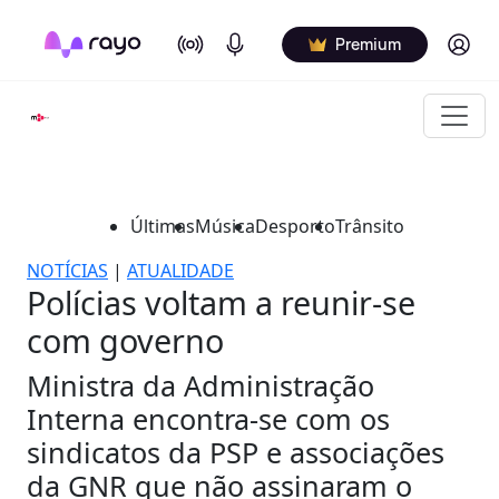
On Air
Podcasts
Log in
Premium
Últimas
Música
Desporto
Trânsito
NOTÍCIAS
|
ATUALIDADE
Polícias voltam a reunir-se
com governo
Ministra da Administração
Interna encontra-se com os
sindicatos da PSP e associações
da GNR que não assinaram o