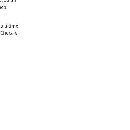
ação da
aca
do último
 Checa e