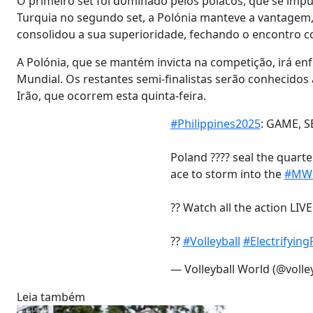
O primeiro set foi dominado pelos polacos, que se imp
Turquia no segundo set, a Polónia manteve a vantagem, 
consolidou a sua superioridade, fechando o encontro 
A Polónia, que se mantém invicta na competição, irá enf
Mundial. Os restantes semi-finalistas serão conhecidos 
Irão, que ocorrem esta quinta-feira.
#Philippines2025
: GAME, S
Poland ???? seal the quarter
ace to storm into the
#MW
?? Watch all the action LIV
??
#Volleyball
#Electrifying
— Volleyball World (@volle
Leia também