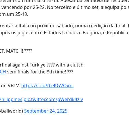
useram com um claro 25-15. Apesar da tentativa de recuper
vencendo por 25-22. No terceiro e último set, a equipa pol
com um 25-19.
rentar a Itália no próximo sábado, numa reedição da final 
após os jogos entre Estados Unidos e Bulgária, e República
ET, MATCH! ????
final against Türkiye ???? with a clutch
CH
semifinals for the 8th time! ???
E on VBTV:
https://t.co/tLeKGVOxxL
Philippines
pic.twitter.com/pWerdk4ziv
yballworld)
September 24, 2025