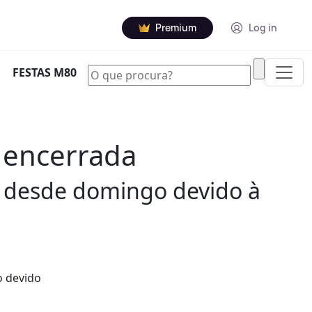
Premium
Log in
|
FESTAS M80
 encerrada
da desde domingo devido à
o devido