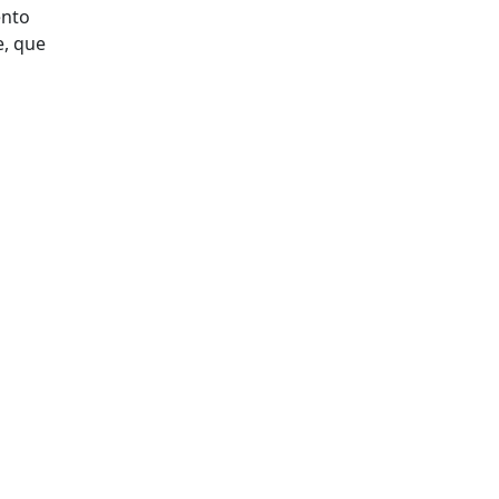
ento
e, que