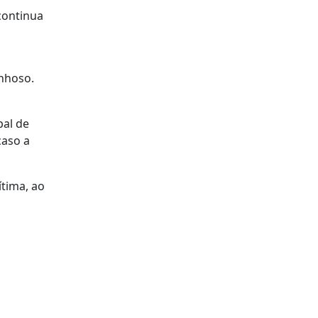
continua
nhoso.
pal de
caso a
ítima, ao