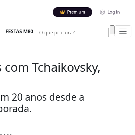
Premium
Log in
|
FESTAS M80
 com Tchaikovsky,
am 20 anos desde a
porada.
omingo