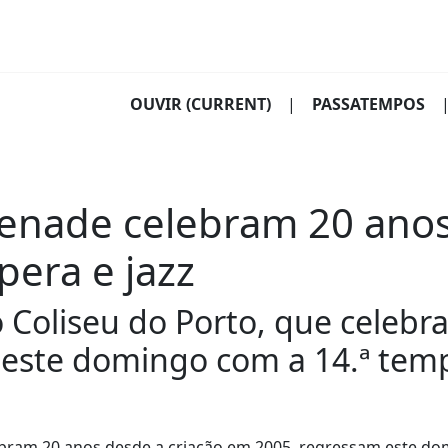
OUVIR
(CURRENT)
|
PASSATEMPOS
enade celebram 20 anos
pera e jazz
Coliseu do Porto, que celebr
 este domingo com a 14.ª tem
ebram 20 anos desde a criação em 2005, regressam este d