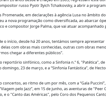
compositor russo Pyotr Ilyich Tchaikovsky, a abrir a progra
tos Promenade, em declarações à agência Lusa no âmbito do 
eveu a nova programação como diversificada, ao abarcar óper
ico e compositor Jorge Palma, que vai atuar acompanhado 
e o início, desde há 20 anos, tentámos sempre apresentar
as delas com obras mais conhecidas, outras com obras men
mos chegar a diferentes públicos”.
reportório sinfónico, como a Sinfonia n.º 6, "Patética", de
domingo, 23 de março, e a “Sinfonia Fantástica”, de Hector
o concertos, ao ritmo de um por mês, com a “Gala Puccini”
“Viagem pelo Jazz”, em 15 de junho, as aventuras de "Peer 
, e o "Canto das Américas", pelo Coro dos Pequenos Cant