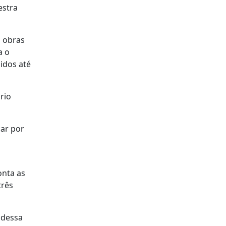
estra
s obras
a o
idos até
rio
car por
onta as
três
 dessa