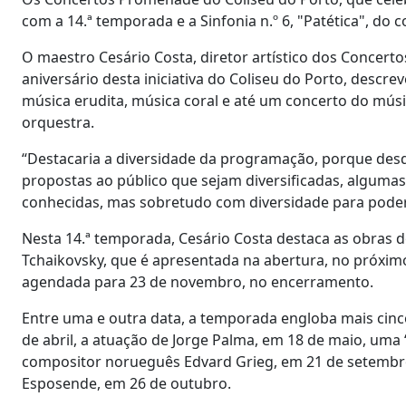
com a 14.ª temporada e a Sinfonia n.º 6, "Patética", do 
O maestro Cesário Costa, diretor artístico dos Concer
aniversário desta iniciativa do Coliseu do Porto, descr
música erudita, música coral e até um concerto do mús
orquestra.
“Destacaria a diversidade da programação, porque desd
propostas ao público que sejam diversificadas, algum
conhecidas, mas sobretudo com diversidade para poder
Nesta 14.ª temporada, Cesário Costa destaca as obras do 
Tchaikovsky, que é apresentada na abertura, no próximo 
agendada para 23 de novembro, no encerramento.
Entre uma e outra data, a temporada engloba mais cinc
de abril, a atuação de Jorge Palma, em 18 de maio, uma 
compositor norueguês Edvard Grieg, em 21 de setembro
Esposende, em 26 de outubro.