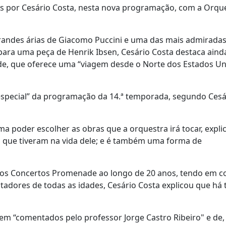
os por Cesário Costa, nesta nova programação, com a Orqu
andes árias de Giacomo Puccini e uma das mais admirada
para uma peça de Henrik Ibsen, Cesário Costa destaca aind
, que oferece uma “viagem desde o Norte dos Estados Un
especial” da programação da 14.ª temporada, segundo Cesá
a poder escolher as obras que a orquestra irá tocar, expli
a que tiveram na vida dele; e é também uma forma de
dos Concertos Promenade ao longo de 20 anos, tendo em c
tadores de todas as idades, Cesário Costa explicou que há 
rem “comentados pelo professor Jorge Castro Ribeiro" e de,