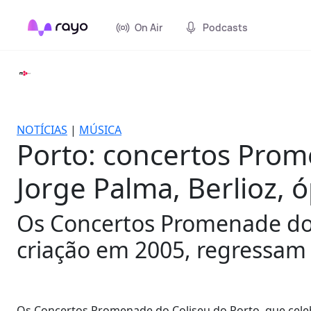
On Air
Podcasts
NOTÍCIAS
|
MÚSICA
Porto: concertos Prom
Jorge Palma, Berlioz, ó
Os Concertos Promenade do 
criação em 2005, regressam
Os Concertos Promenade do Coliseu do Porto, que cel