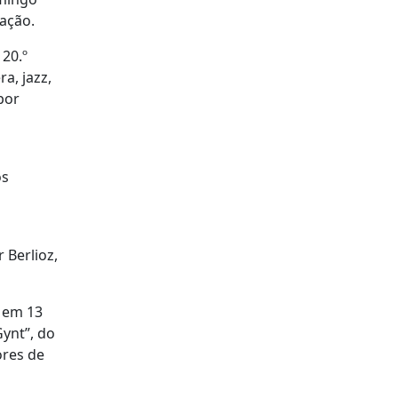
mação.
20.º
a, jazz,
por
os
 Berlioz,
, em 13
Gynt”, do
ores de