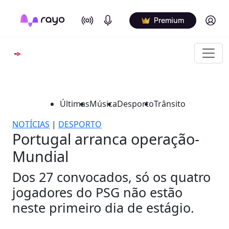
On Air
Podcasts
Log in
Premium
Últimas
Música
Desporto
Trânsito
NOTÍCIAS
|
DESPORTO
Portugal arranca operação-
Mundial
Dos 27 convocados, só os quatro
jogadores do PSG não estão
neste primeiro dia de estágio.