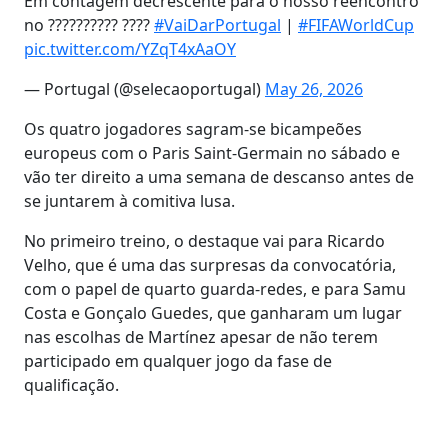
Em contagem decrescente para o nosso reencontro
no ?????????? ????
#VaiDarPortugal
|
#FIFAWorldCup
pic.twitter.com/YZqT4xAaOY
— Portugal (@selecaoportugal)
May 26, 2026
Os quatro jogadores sagram-se bicampeões
europeus com o Paris Saint-Germain no sábado e
vão ter direito a uma semana de descanso antes de
se juntarem à comitiva lusa.
No primeiro treino, o destaque vai para Ricardo
Velho, que é uma das surpresas da convocatória,
com o papel de quarto guarda-redes, e para Samu
Costa e Gonçalo Guedes, que ganharam um lugar
nas escolhas de Martínez apesar de não terem
participado em qualquer jogo da fase de
qualificação.