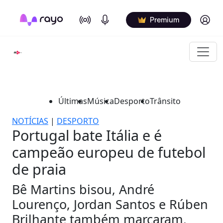
On Air
Podcasts
Log in
Premium
Últimas
Música
Desporto
Trânsito
NOTÍCIAS
|
DESPORTO
Portugal bate Itália e é
campeão europeu de futebol
de praia
Bê Martins bisou, André
Lourenço, Jordan Santos e Rúben
Brilhante também marcaram.