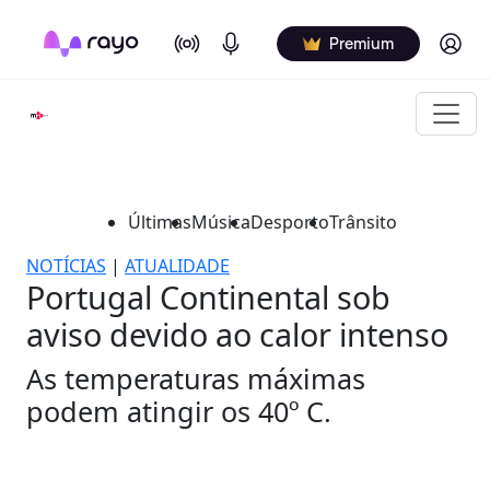
On Air
Podcasts
Log in
Premium
Últimas
Música
Desporto
Trânsito
NOTÍCIAS
|
ATUALIDADE
Portugal Continental sob
aviso devido ao calor intenso
As temperaturas máximas
podem atingir os 40º C.