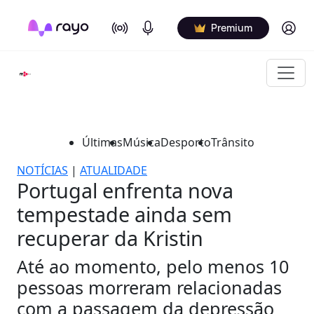
On Air
Podcasts
Log in
Premium
Últimas
Música
Desporto
Trânsito
NOTÍCIAS
|
ATUALIDADE
Portugal enfrenta nova
tempestade ainda sem
recuperar da Kristin
Até ao momento, pelo menos 10
pessoas morreram relacionadas
com a passagem da depressão