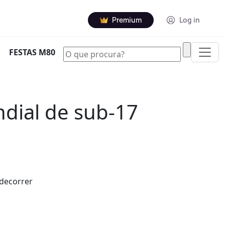
Premium
Log in
|
FESTAS M80
ndial de sub-17
 decorrer