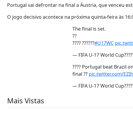
Portugal vai defrontar na final a Áustria, que venceu esta
O jogo decisivo acontece na próxima quinta-feira às 16:
The final is set.
??
???? ??????
#U17WC
pic.twi
— FIFA U-17 World Cup???
???? Portugal beat Brazil o
final ??
pic.twitter.com/EZ
— FIFA U-17 World Cup???
Mais Vistas