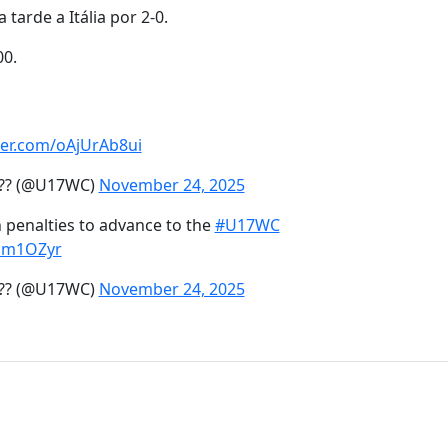
 tarde a Itália por 2-0.
00.
tter.com/oAjUrAb8ui
??? (@U17WC)
November 24, 2025
n penalties to advance to the
#U17WC
Ihm1OZyr
??? (@U17WC)
November 24, 2025