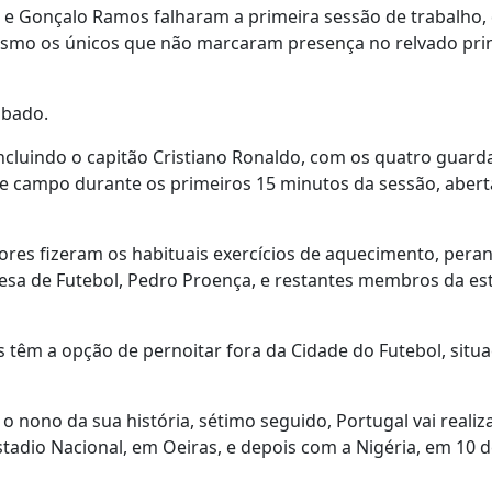
 e Gonçalo Ramos falharam a primeira sessão de trabalho, 
esmo os únicos que não marcaram presença no relvado prin
ábado.
ncluindo o capitão Cristiano Ronaldo, com os quatro guard
de campo durante os primeiros 15 minutos da sessão, abert
es fizeram os habituais exercícios de aquecimento, peran
sa de Futebol, Pedro Proença, e restantes membros da es
es têm a opção de pernoitar fora da Cidade do Futebol, situ
ono da sua história, sétimo seguido, Portugal vai realiza
stadio Nacional, em Oeiras, e depois com a Nigéria, em 10 d