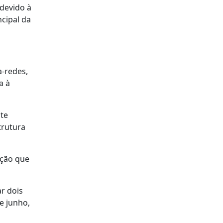
devido à
cipal da
a-redes,
a à
te
trutura
ação que
r dois
e junho,