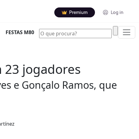
Premium
Log in
|
FESTAS M80
m 23 jogadores
ves e Gonçalo Ramos, que
rtínez