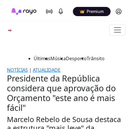
On Air
Podcasts
Log in
Premium
Últimas
Música
Desporto
Trânsito
NOTÍCIAS
|
ATUALIDADE
Presidente da República
considera que aprovação do
Orçamento "este ano é mais
fácil"
Marcelo Rebelo de Sousa destaca
a estrutura "mais leve" da