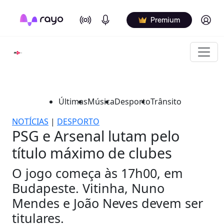
On Air
Podcasts
Log in
Premium
Últimas
Música
Desporto
Trânsito
NOTÍCIAS
|
DESPORTO
PSG e Arsenal lutam pelo
título máximo de clubes
O jogo começa às 17h00, em
Budapeste. Vitinha, Nuno
Mendes e João Neves devem ser
titulares.