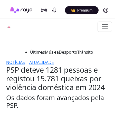
On Air
Podcasts
Log in
Premium
Últimas
Música
Desporto
Trânsito
NOTÍCIAS
|
ATUALIDADE
PSP deteve 1281 pessoas e
registou 15.781 queixas por
violência doméstica em 2024
Os dados foram avançados pela
PSP.