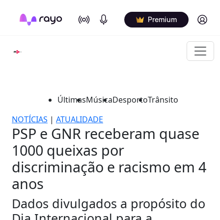
On Air
Podcasts
Log in
Premium
Últimas
Música
Desporto
Trânsito
NOTÍCIAS
|
ATUALIDADE
PSP e GNR receberam quase
1000 queixas por
discriminação e racismo em 4
anos
Dados divulgados a propósito do
Dia Internacional para a