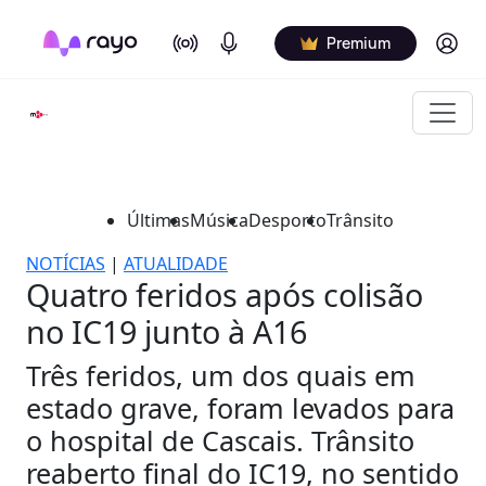
On Air
Podcasts
Log in
Premium
Últimas
Música
Desporto
Trânsito
NOTÍCIAS
|
ATUALIDADE
Quatro feridos após colisão
no IC19 junto à A16
Três feridos, um dos quais em
estado grave, foram levados para
o hospital de Cascais. Trânsito
reaberto final do IC19, no sentido