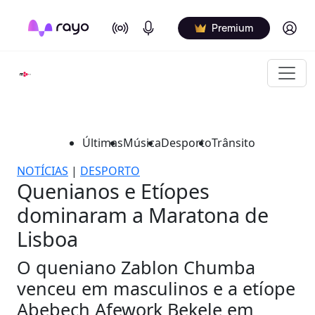
On Air
Podcasts
Log in
Premium
Últimas
Música
Desporto
Trânsito
NOTÍCIAS
|
DESPORTO
Quenianos e Etíopes
dominaram a Maratona de
Lisboa
O queniano Zablon Chumba
venceu em masculinos e a etíope
Abebech Afework Bekele em