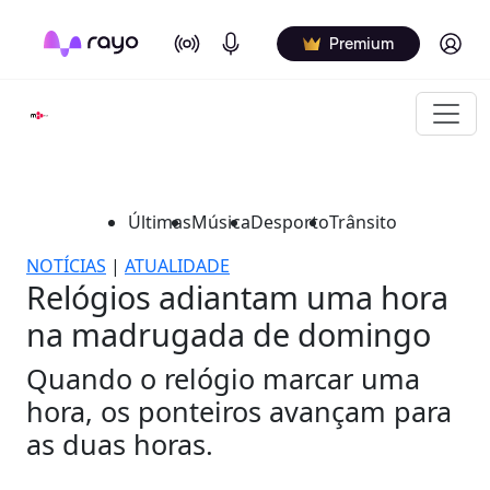
On Air
Podcasts
Log in
Premium
Últimas
Música
Desporto
Trânsito
NOTÍCIAS
|
ATUALIDADE
Relógios adiantam uma hora
na madrugada de domingo
Quando o relógio marcar uma
hora, os ponteiros avançam para
as duas horas.