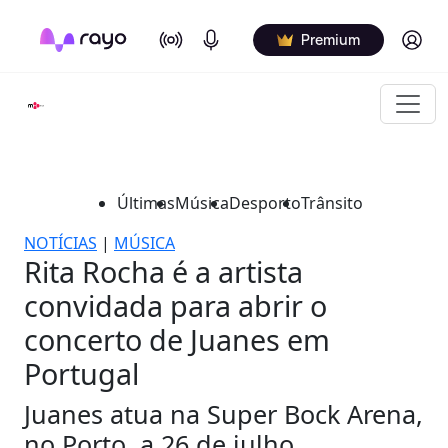
On Air
Podcasts
Log in
Premium
Últimas
Música
Desporto
Trânsito
NOTÍCIAS
|
MÚSICA
Rita Rocha é a artista
convidada para abrir o
concerto de Juanes em
Portugal
Juanes atua na Super Bock Arena,
no Porto, a 26 de julho.