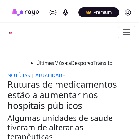
On Air
Podcasts
Log in
Premium
Últimas
Música
Desporto
Trânsito
NOTÍCIAS
|
ATUALIDADE
Ruturas de medicamentos
estão a aumentar nos
hospitais públicos
Algumas unidades de saúde
tiveram de alterar as
terapêuticas.