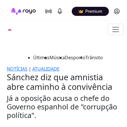
On Air
Podcasts
Log in
Premium
Últimas
Música
Desporto
Trânsito
NOTÍCIAS
|
ATUALIDADE
Sánchez diz que amnistia
abre caminho à convivência
Já a oposição acusa o chefe do
Governo espanhol de "corrupção
política".