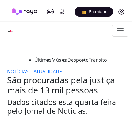
On Air
Podcasts
Log in
Premium
Últimas
Música
Desporto
Trânsito
NOTÍCIAS
|
ATUALIDADE
São procuradas pela justiça
mais de 13 mil pessoas
Dados citados esta quarta-feira
pelo Jornal de Notícias.