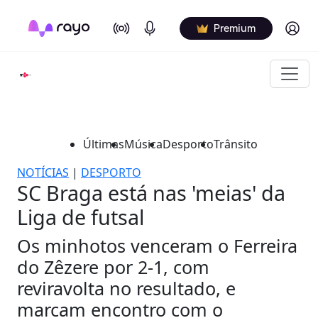
On Air
Podcasts
Log in
Premium
Últimas
Música
Desporto
Trânsito
NOTÍCIAS
|
DESPORTO
SC Braga está nas 'meias' da
Liga de futsal
Os minhotos venceram o Ferreira
do Zêzere por 2-1, com
reviravolta no resultado, e
marcam encontro com o