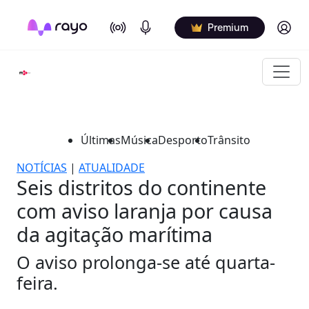
On Air
Podcasts
Log in
Premium
Últimas
Música
Desporto
Trânsito
NOTÍCIAS
|
ATUALIDADE
Seis distritos do continente
com aviso laranja por causa
da agitação marítima
O aviso prolonga-se até quarta-
feira.