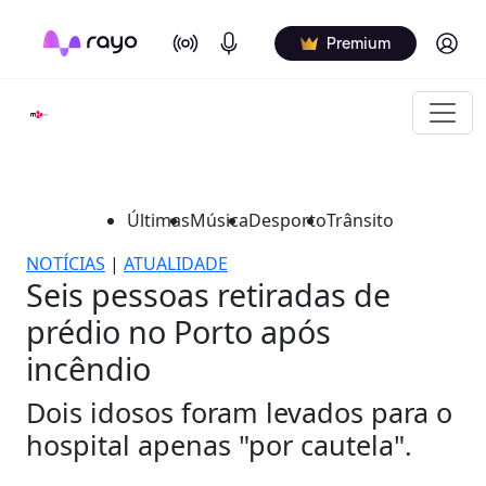
On Air
Podcasts
Log in
Premium
Últimas
Música
Desporto
Trânsito
NOTÍCIAS
|
ATUALIDADE
Seis pessoas retiradas de
prédio no Porto após
incêndio
Dois idosos foram levados para o
hospital apenas "por cautela".