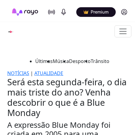
On Air
Podcasts
Log in
Premium
Últimas
Música
Desporto
Trânsito
NOTÍCIAS
|
ATUALIDADE
Será esta segunda-feira, o dia
mais triste do ano? Venha
descobrir o que é a Blue
Monday
A expressão Blue Monday foi
criada em 2005 para uma