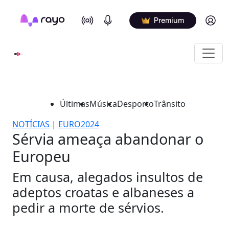
On Air
Podcasts
Log in
Premium
Últimas
Música
Desporto
Trânsito
NOTÍCIAS
|
EURO2024
Sérvia ameaça abandonar o
Europeu
Em causa, alegados insultos de
adeptos croatas e albaneses a
pedir a morte de sérvios.