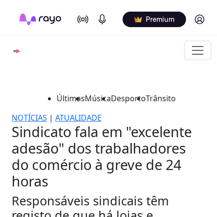
On Air
Podcasts
Log in
Premium
Últimas
Música
Desporto
Trânsito
NOTÍCIAS
|
ATUALIDADE
Sindicato fala em "excelente
adesão" dos trabalhadores
do comércio à greve de 24
horas
Responsáveis sindicais têm
registo de que há lojas e