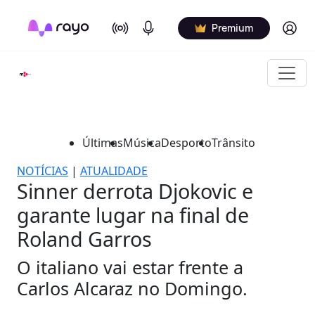
On Air
Podcasts
Log in
Premium
Últimas
Música
Desporto
Trânsito
NOTÍCIAS
|
ATUALIDADE
Sinner derrota Djokovic e
garante lugar na final de
Roland Garros
O italiano vai estar frente a
Carlos Alcaraz no Domingo.