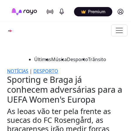
On Air
Podcasts
Log in
Premium
Últimas
Música
Desporto
Trânsito
NOTÍCIAS
|
DESPORTO
Sporting e Braga já
conhecem adversárias para a
UEFA Women's Europa
As leoas vão ter pela frente as
suecas do FC Rosengård, as
bracarenses irão medir forças