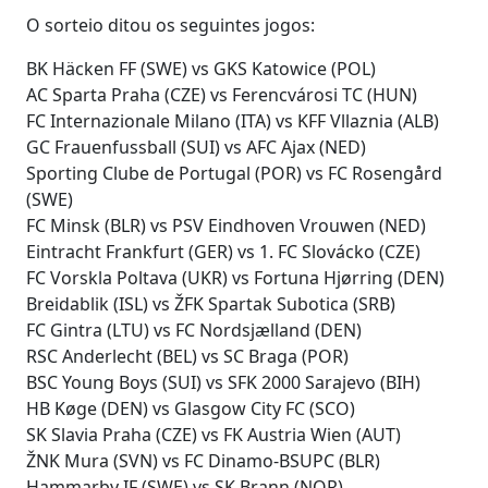
O sorteio ditou os seguintes jogos:
BK Häcken FF (SWE) vs GKS Katowice (POL)
AC Sparta Praha (CZE) vs Ferencvárosi TC (HUN)
FC Internazionale Milano (ITA) vs KFF Vllaznia (ALB)
GC Frauenfussball (SUI) vs AFC Ajax (NED)
Sporting Clube de Portugal (POR) vs FC Rosengård
(SWE)
FC Minsk (BLR) vs PSV Eindhoven Vrouwen (NED)
Eintracht Frankfurt (GER) vs 1. FC Slovácko (CZE)
FC Vorskla Poltava (UKR) vs Fortuna Hjørring (DEN)
Breidablik (ISL) vs ŽFK Spartak Subotica (SRB)
FC Gintra (LTU) vs FC Nordsjælland (DEN)
RSC Anderlecht (BEL) vs SC Braga (POR)
BSC Young Boys (SUI) vs SFK 2000 Sarajevo (BIH)
HB Køge (DEN) vs Glasgow City FC (SCO)
SK Slavia Praha (CZE) vs FK Austria Wien (AUT)
ŽNK Mura (SVN) vs FC Dinamo-BSUPC (BLR)
Hammarby IF (SWE) vs SK Brann (NOR)