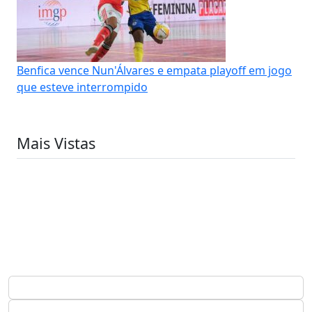
Benfica vence Nun'Álvares e empata playoff em jogo
que esteve interrompido
Mais Vistas