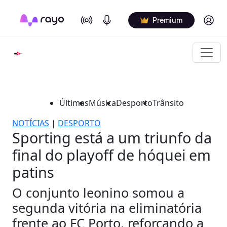
On Air
Podcasts
Log in
Premium
Últimas
Música
Desporto
Trânsito
NOTÍCIAS
|
DESPORTO
Sporting está a um triunfo da
final do playoff de hóquei em
patins
O conjunto leonino somou a
segunda vitória na eliminatória
frente ao FC Porto, reforçando a