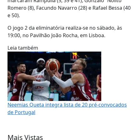
marcaram Rampulla (5, 39 e 41), Gonzalo “Nolito”
Romero (8), Facundo Navarro (28) e Rafael Bessa (40
e 50).
O jogo 2 da eliminatória realiza-se no sábado, às
19:00, no Pavilhão João Rocha, em Lisboa.
Leia também
Neemias Queta integra lista de 20 pré-convocados
de Portugal
Mais Vistas