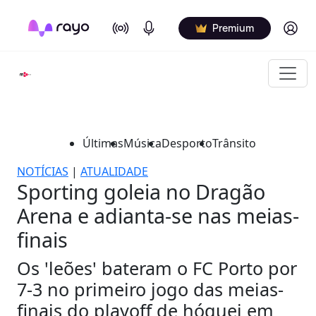
On Air
Podcasts
Log in
Premium
Últimas
Música
Desporto
Trânsito
NOTÍCIAS
|
ATUALIDADE
Sporting goleia no Dragão
Arena e adianta-se nas meias-
finais
Os 'leões' bateram o FC Porto por
7-3 no primeiro jogo das meias-
finais do playoff de hóquei em