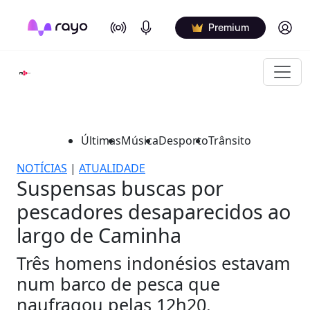
On Air
Podcasts
Log in
Premium
Últimas
Música
Desporto
Trânsito
NOTÍCIAS
|
ATUALIDADE
Suspensas buscas por
pescadores desaparecidos ao
largo de Caminha
Três homens indonésios estavam
num barco de pesca que
naufragou pelas 12h20.