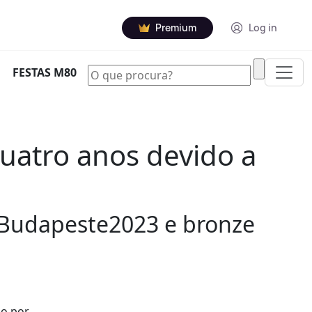
Premium
Log in
|
FESTAS M80
uatro anos devido a
 Budapeste2023 e bronze
so por