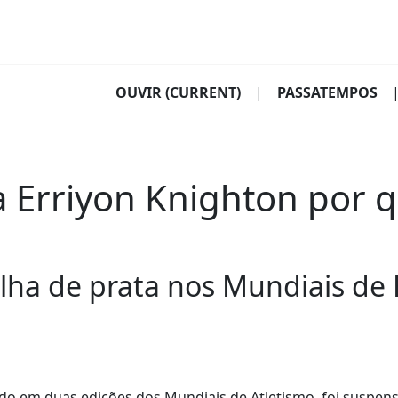
OUVIR
(CURRENT)
|
PASSATEMPOS
a Erriyon Knighton por q
lha de prata nos Mundiais de
do em duas edições dos Mundiais de Atletismo, foi suspen