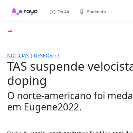
On Air
Podcasts
NOTÍCIAS
|
DESPORTO
TAS suspende velocist
doping
O norte-americano foi meda
em Eugene2022.
O velocista norte-americano Erriyon Knighton, medalha