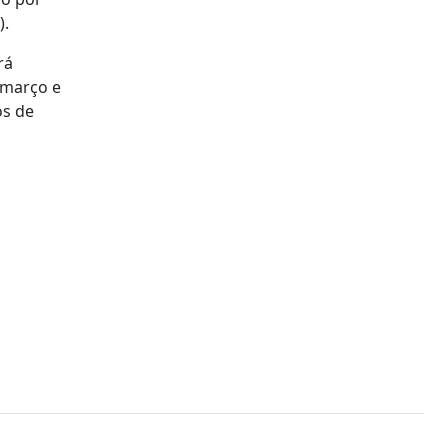
).
rá
 março e
os de